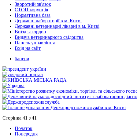
Зворотній зв'язок
СТОП корупція
Нормативна база
Державні лабораторії в м. Києві
Державні ветеринарні лікарні в м. Києві
Виїзд закордон
Видача ветеринарного свідоцтва
Панель управління
Вхід на сайт
банери
Сторінка 41 з 41
Початок
Попередня