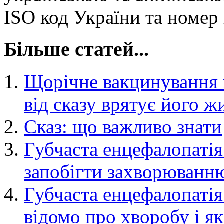
ISO код України та номер 
Більше статей...
Щорічне вакцинування
від сказу врятує його ж
Сказ: що важливо знати
Губчаста енцефалопатія 
запобігти захворюванн
Губчаста енцефалопатія
відомо про хворобу і як