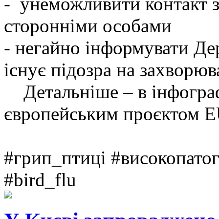
- унеможливити контакт 
сторонніми особами
- негайно інформувати Д
існує підозра на захворю
Детальніше – в інфографі
європейським проєктом E
#грип_птиці #високопат
#bird_flu