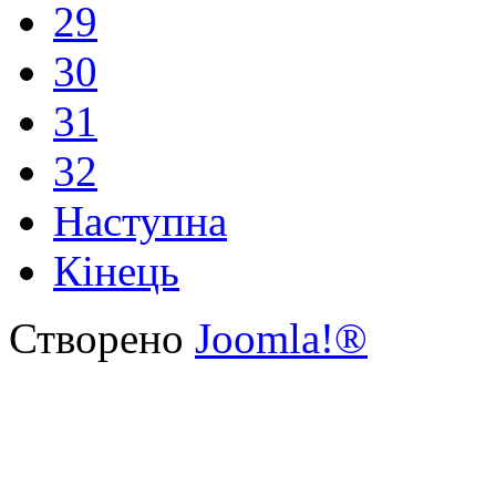
29
30
31
32
Наступна
Кінець
Створено
Joomla!®