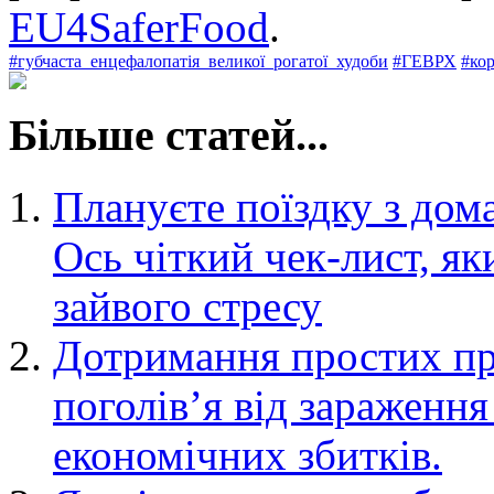
EU4SaferFood
.
#губчаста_енцефалопатія_великої_рогатої_худоби
#ГЕВРХ
#ко
Більше статей...
Плануєте поїздку з до
Ось чіткий чек-лист, я
зайвого стресу
Дотримання простих пр
поголів’я від зараженн
економічних збитків.