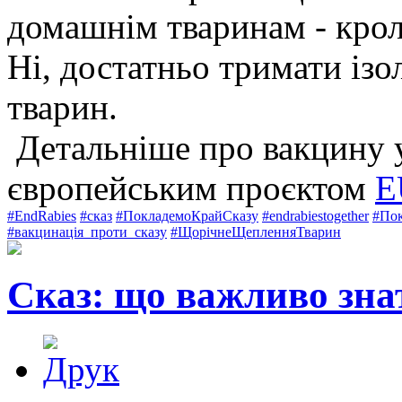
домашнім тваринам - крол
Ні, достатньо тримати ізо
тварин.
Детальніше про вакцину у
європейським проєктом
E
#EndRabies
#сказ
#ПокладемоКрайСказу
#endrabiestogether
#По
#вакцинація_проти_сказу
#ЩорічнеЩепленняТварин
Сказ: що важливо зна