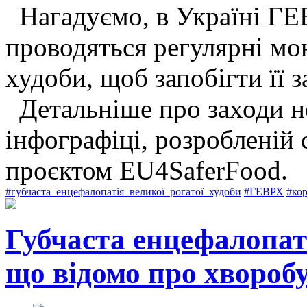
Нагадуємо, в Україні ГЕВ
проводяться регулярні мо
худоби, щоб запобігти її 
Детальніше про заходи 
інфографіці, розробленій 
проєктом EU4SaferFood.
#губчаста_енцефалопатія_великої_рогатої_худоби
#ГЕВРХ
#ко
Губчаста енцефалопаті
що відомо про хворобу 