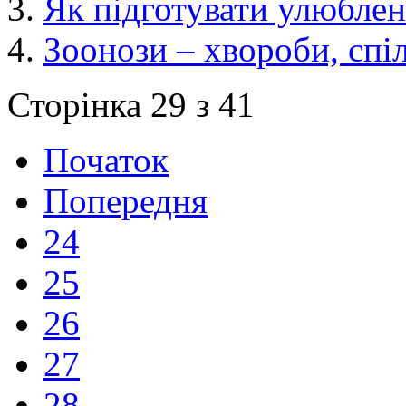
Як підготувати улюблен
Зоонози – хвороби, спіл
Сторінка 29 з 41
Початок
Попередня
24
25
26
27
28