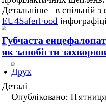
Детальніше - в спільній 
EU4SaferFood
інфографіц
Губчаста енцефалопаті
як запобігти захворю
Деталі
Опубліковано: П'ятниця