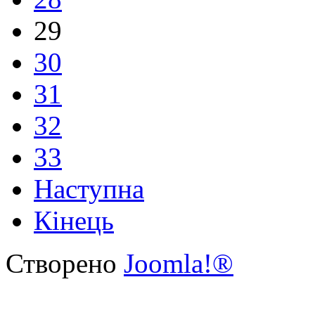
29
30
31
32
33
Наступна
Кінець
Створено
Joomla!®