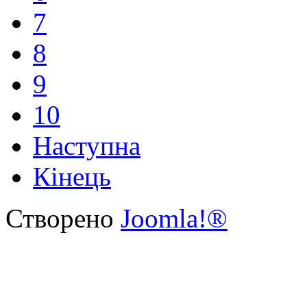
7
8
9
10
Наступна
Кінець
Створено
Joomla!®